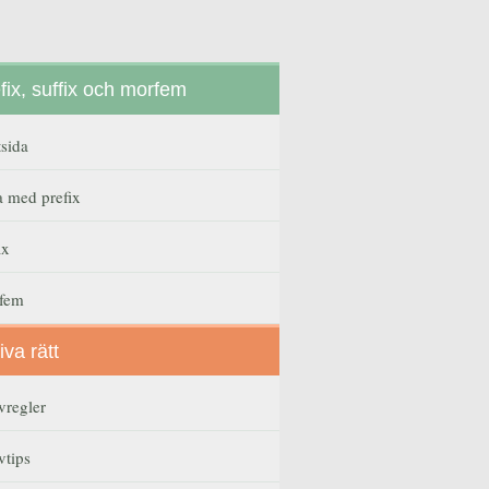
fix, suffix och morfem
tsida
a med prefix
ix
fem
iva rätt
vregler
vtips