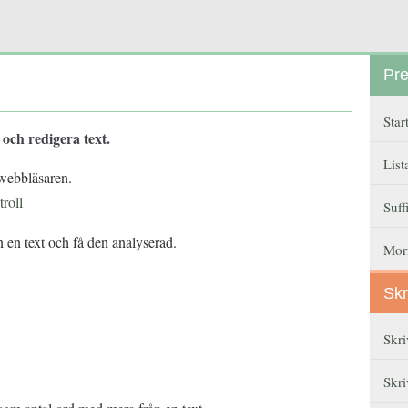
Pre
Star
 och redigera text.
List
 webbläsaren.
roll
Suff
in en text och få den analyserad.
Mor
Skr
Skri
Skri