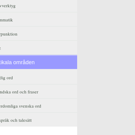
vverktyg
mmatik
rpunktion
z
xikala områden
dig ord
ndska ord och fraser
erdomliga svenska ord
pråk och talesätt