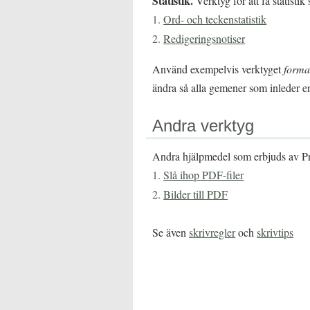
Statistik.
Verktyg för att få statisti
1.
Ord- och teckenstatistik
2.
Redigeringsnotiser
Använd exempelvis verktyget
forma
ändra så alla gemener som inleder en 
Andra verktyg
Andra hjälpmedel som erbjuds av Pr
1.
Slå ihop PDF-filer
2.
Bilder till PDF
Se även
skrivregler
och
skrivtips