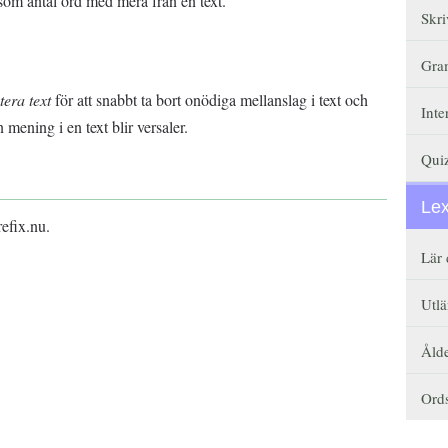
k som antal ord med mera från en text.
Skri
Gra
tera text
för att snabbt ta bort onödiga mellanslag i text och
Inte
mening i en text blir versaler.
Qui
Le
efix.nu.
Lär 
Utlä
Åld
Ords