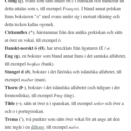
Cedilj (ç)
, svans som sätts under ett c i franskan och markerar att
detta uttalas som s, till exempel
François
. I bland annat polskan
finns bokstaven "o" med svans under sig i motsatt riktning och
detta tecken kallas ogonek.
Cirkumflex (^)
, härstammar från den antika grekiskan och sätts
ut över en vokal, till exempel ô.
Danskt-norskt ö (Ø)
, har utvecklats från ligaturen
Œ
/
œ
.
Eng (ŋ)
, en bokstav som bland annat finns i det samiska alfabetet,
till exempel
boŋkas
(bank).
Stunget d (ð)
, bokstav i det färöiska och isländska alfabetet, till
exempel
maður
(man).
Thorn (Þ )
, bokstav i det isländska alfabetet (och tidigare i det
fornnordiska), till exempel
Þing
(ting).
Tilde (~)
, sätts ut över n i spanskan, till exempel
señor
och över a
och o i portugisiskan.
Trema (¨)
, två punkter som sätts över vokal för att ange att den
inte ingår i en
diftong
, till exempel
naïve
.