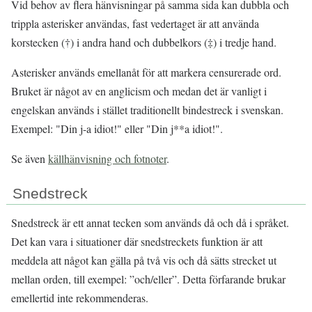
Vid behov av flera hänvisningar på samma sida kan dubbla och
trippla asterisker användas, fast vedertaget är att använda
korstecken (†) i andra hand och dubbelkors (‡) i tredje hand.
Asterisker används emellanåt för att markera censurerade ord.
Bruket är något av en anglicism och medan det är vanligt i
engelskan används i stället traditionellt bindestreck i svenskan.
Exempel: "Din j-a idiot!" eller "Din j**a idiot!".
Se även
källhänvisning och fotnoter
.
Snedstreck
Snedstreck är ett annat tecken som används då och då i språket.
Det kan vara i situationer där snedstreckets funktion är att
meddela att något kan gälla på två vis och då sätts strecket ut
mellan orden, till exempel: ”och/eller”. Detta förfarande brukar
emellertid inte rekommenderas.