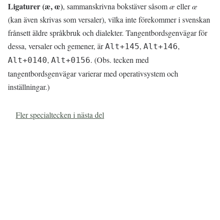
Ligaturer (æ, œ)
, sammanskrivna bokstäver såsom
æ
eller
œ
(kan även skrivas som versaler), vilka inte förekommer i svenskan
frånsett äldre språkbruk och dialekter. Tangentbordsgenvägar för
dessa, versaler och gemener, är
,
,
Alt+145
Alt+146
,
. (Obs. tecken med
Alt+0140
Alt+0156
tangentbordsgenvägar varierar med operativsystem och
inställningar.)
Fler specialtecken i nästa del