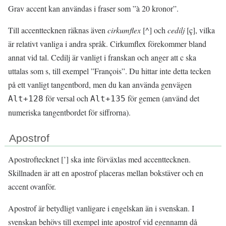
Grav accent kan användas i fraser som ”à 20 kronor”.
Till accenttecknen räknas även
cirkumflex
[^] och
cedilj
[ç], vilka
är relativt vanliga i andra språk. Cirkumflex förekommer bland
annat vid tal. Cedilj är vanligt i franskan och anger att c ska
uttalas som s, till exempel ”François”. Du hittar inte detta tecken
på ett vanligt tangentbord, men du kan använda genvägen
för versal och
för gemen (använd det
Alt+128
Alt+135
numeriska tangentbordet för siffrorna).
Apostrof
Apostroftecknet [’] ska inte förväxlas med accenttecknen.
Skillnaden är att en apostrof placeras mellan bokstäver och en
accent ovanför.
Apostrof är betydligt vanligare i engelskan än i svenskan. I
svenskan behövs till exempel inte apostrof vid egennamn då