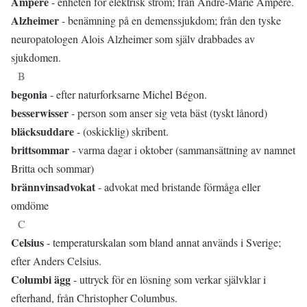
Ampere
- enheten för elektrisk ström; från André-Marie Ampère.
Alzheimer
- benämning på en demenssjukdom; från den tyske
neuropatologen Alois Alzheimer som själv drabbades av
sjukdomen.
B
begonia
- efter naturforksarne Michel Bégon.
besserwisser
- person som anser sig veta bäst (tyskt lånord)
bläcksuddare
- (oskicklig) skribent.
brittsommar
- varma dagar i oktober (sammansättning av namnet
Britta och sommar)
brännvinsadvokat
- advokat med bristande förmåga eller
omdöme
C
Celsius
- temperaturskalan som bland annat används i Sverige;
efter Anders Celsius.
Columbi ägg
- uttryck för en lösning som verkar självklar i
efterhand, från Christopher Columbus.