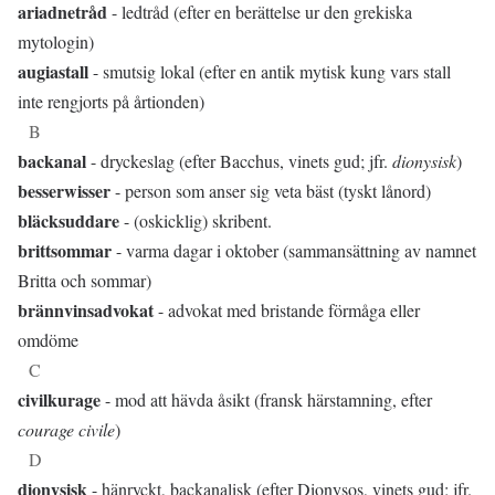
ariadnetråd
- ledtråd (efter en berättelse ur den grekiska
mytologin)
augiastall
- smutsig lokal (efter en antik mytisk kung vars stall
inte rengjorts på årtionden)
B
backanal
- dryckeslag (efter Bacchus, vinets gud; jfr.
dionysisk
)
besserwisser
- person som anser sig veta bäst (tyskt lånord)
bläcksuddare
- (oskicklig) skribent.
brittsommar
- varma dagar i oktober (sammansättning av namnet
Britta och sommar)
brännvinsadvokat
- advokat med bristande förmåga eller
omdöme
C
civilkurage
- mod att hävda åsikt (fransk härstamning, efter
courage civile
)
D
dionysisk
- hänryckt, backanalisk (efter Dionysos, vinets gud; jfr.