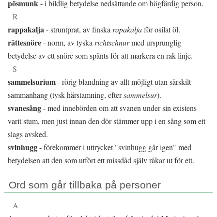
pösmunk
- i bildlig betydelse nedsättande om högfärdig person.
R
rappakalja
- struntprat, av finska
rapakalja
för osilat öl.
rättesnöre
- norm, av tyska
richtschnur
med ursprunglig
betydelse av ett snöre som spänts för att markera en rak linje.
S
sammelsurium
- rörig blandning av allt möjligt utan särskilt
sammanhang (tysk härstamning, efter
sammelsur
).
svanesång
- med innebörden om att svanen under sin existens
varit stum, men just innan den dör stämmer upp i en sång som ett
slags avsked.
svinhugg
- förekommer i uttrycket "svinhugg går igen" med
betydelsen att den som utfört ett missdåd själv råkar ut för ett.
Ord som går tillbaka på personer
A