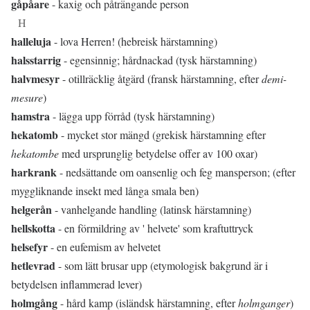
gåpåare
- kaxig och påträngande person
H
halleluja
- lova Herren! (hebreisk härstamning)
halsstarrig
- egensinnig; hårdnackad (tysk härstamning)
halvmesyr
- otillräcklig åtgärd (fransk härstamning, efter
demi-
mesure
)
hamstra
- lägga upp förråd (tysk härstamning)
hekatomb
- mycket stor mängd (grekisk härstamning efter
hekatombe
med ursprunglig betydelse offer av 100 oxar)
harkrank
- nedsättande om oansenlig och feg mansperson; (efter
myggliknande insekt med långa smala ben)
helgerån
- vanhelgande handling (latinsk härstamning)
hellskotta
- en förmildring av ' helvete' som kraftuttryck
helsefyr
- en eufemism av helvetet
hetlevrad
- som lätt brusar upp (etymologisk bakgrund är i
betydelsen inflammerad lever)
holmgång
- hård kamp (isländsk härstamning, efter
holmganger
)