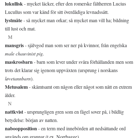
lukullisk
- mycket läcker, efter den romerske fältherren Lucius
Lucullus som var känd för sitt överdådiga levnadssätt.
lystmäte
- så mycket man orkar; så mycket man vill ha; bildning
till lust och mat.
M
mansgris
- självgod man som ser ner på kvinnor, från engelska
male chauvinist pig
.
maskrosbarn
- barn som lever under svåra förhållanden men som
trots det klarar sig igenom uppväxten (ursprung i norskans
løvetannbarn
).
Metusalem
- skämtsamt om någon eller något som nått en extrem
ålder.
N
nattkvist
- ursprungligen gren som en fågel sover på, i bildlig
betydelse: början av natten.
naboopposition
- en term med innebörden att nedsättande ord
används om grannar (t.ex. Norrbagge).