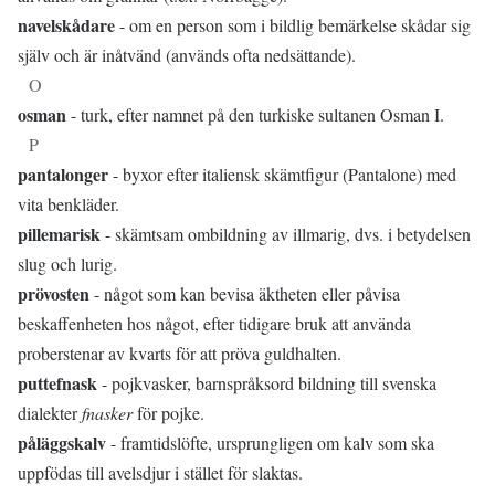
navelskådare
- om en person som i bildlig bemärkelse skådar sig
själv och är inåtvänd (används ofta nedsättande).
O
osman
- turk, efter namnet på den turkiske sultanen Osman I.
P
pantalonger
- byxor efter italiensk skämtfigur (Pantalone) med
vita benkläder.
pillemarisk
- skämtsam ombildning av illmarig, dvs. i betydelsen
slug och lurig.
prövosten
- något som kan bevisa äktheten eller påvisa
beskaffenheten hos något, efter tidigare bruk att använda
proberstenar av kvarts för att pröva guldhalten.
puttefnask
- pojkvasker, barnspråksord bildning till svenska
dialekter
fnasker
för pojke.
påläggskalv
- framtidslöfte, ursprungligen om kalv som ska
uppfödas till avelsdjur i stället för slaktas.