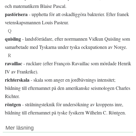
och matematikern Blaise Pascal.
pastörisera
- upphetta för att oskadliggöra bakterier. Efter franek
vetenskapsmannen Louis Pasteur.
Q
quisling
- landsförrädare, efter norrmannen Vidkun Quisling som
samarbetade med Tyskarna under tyska ockupationen av Norge.
R
ravaillac
- rucklare (efter François Ravaillac som mördade Henrik
IV av Frankrike).
richterskala
- skala som anger en jordbävnings intensitet;
bildning till efternamnet på den amerikanske seismologen Charles
Richter.
röntgen
- strålningsteknik för undersökning av kroppens inre,
bildning till efternamnet på tyske fysikern Wilhelm C. Röntgen.
Mer läsning