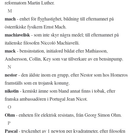
reformatorn Martin Luther.
M
mach
- enhet för flyghastighet, bildning till efternamnet på
österrikiske fysikern Ernst Mach.
machiavelisk
- som inte skyr några medel; till efternamnet på
italienske filosofen Niccoló Machiavelli.
mack
- bensinstation, initialord bildat efter Mathiasson,
Andsersson, Collin, Key som var tillverkare av en bensinpump.
N
nestor
- den äldste inom en grupp, efter Nestor som hos Homeros
framställs som en trojansk konung.
nikotin
- kemiskt ämne som bland annat finns i tobak, efter
franska ambassadören i Portugal Jean Nicot.
O
Ohm
- enheten för elektrisk resistans, från Georg Simon Ohm.
P
Pascal
- tryckenhet av 1 newton per kvadratmeter, efter filosofen