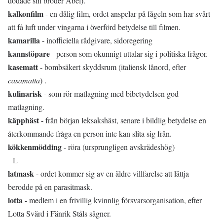
dödade sin broder Abel).
kalkonfilm
- en dålig film, ordet anspelar på fågeln som har svårt
att få luft under vingarna i överförd betydelse till filmen.
kamarilla
- inofficiella rådgivare, sidoregering
kannstöpare
- person som okunnigt uttalar sig i politiska frågor.
kasematt
- bombsäkert skyddsrum (italiensk lånord, efter
casamatta
) .
kulinarisk
- som rör matlagning med bibetydelsen god
matlagning.
käpphäst
- från början leksakshäst, senare i bildlig betydelse en
återkommande fråga en person inte kan slita sig från.
kökkenmödding
- röra (ursprungligen avskrädeshög)
L
latmask
- ordet kommer sig av en äldre villfarelse att lättja
berodde på en parasitmask.
lotta
- medlem i en frivillig kvinnlig försvarsorganisation, efter
Lotta Svärd i Fänrik Ståls sägner.