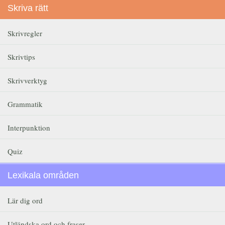
Skriva rätt
Skrivregler
Skrivtips
Skrivverktyg
Grammatik
Interpunktion
Quiz
Lexikala områden
Lär dig ord
Utländska ord och fraser