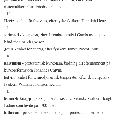
matematikern Carl Friedrich Gauß.
H
Hertz
- enhet för frekvens, efter tyske fysikern Heinrich Hertz.
J
jerimiad
- klagovisa, efter Jeremias, profet i Gamla testamentet
känd för sina klagovisor.
Joule
- enhet för energi, efter fysikern James Precot Joule.
K
kalvinism
- protestantisk kyrkolära, bildning till efternamnent på
kyrkoreformatorn Johannes Calvin.
kelvin
- enhet för termodynamisk temperatur, efter den engelska
fysikern William Thomson Kelvin.
L
lidnersk knäpp
- plötslig insikt, fras efter svenske skalden Bengt
Lidner som levde på 1700-talet.
lutheran
- person som bekänner sig till protestantismen, efter