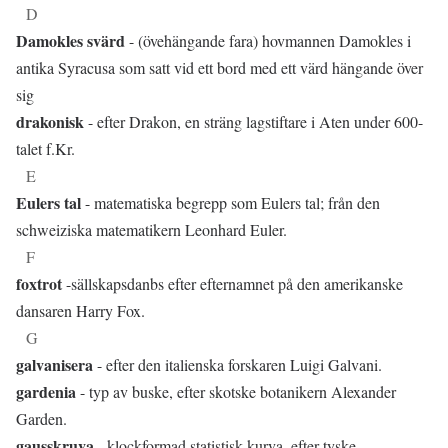
D
Damokles svärd
- (övehängande fara) hovmannen Damokles i
antika Syracusa som satt vid ett bord med ett värd hängande över
sig
drakonisk
- efter Drakon, en sträng lagstiftare i Aten under 600-
talet f.Kr.
E
Eulers tal
- matematiska begrepp som Eulers tal; från den
schweiziska matematikern Leonhard Euler.
F
foxtrot
-sällskapsdanbs efter efternamnet på den amerikanske
dansaren Harry Fox.
G
galvanisera
- efter den italienska forskaren Luigi Galvani.
gardenia
- typ av buske, efter skotske botanikern Alexander
Garden.
gausskruva
- klockformad statistisk kurva, efter tyske