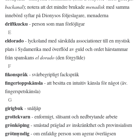
backanal
); notera att det mindre brukade
menadisk
med samma
innebörd syftar på Dionysos följeslagare, menaderna
driftkucku
- person som man förlöjligar
E
eldorado
- lyckoland med särskilda associationer till en mystisk
plats i Sydamerika med överflöd av guld och ordet härstammar
från spanskans
el dorado
(den förgyllde)
F
fikonspråk
- svårbegripligt fackspråk
fingertoppskänsla
- att besitta en intuitiv känsla för något (äv.
fingerspetskänsla)
G
girigbuk
- snåljåp
grottekvarn
- enformigt, slitsamt och nedbrytande arbete
grönköping
- småstad präglad av inskränkthet och provinsialism
grötmyndig
- om enfaldig person som agerar överlägsen