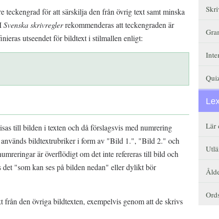
Skri
 teckengrad för att särskilja den från övrig text samt minska
 I
Svenska skrivregler
rekommenderas att teckengraden är
Gra
ieras utseendet för bildtext i stilmallen enligt:
Inte
Qui
Le
Lär 
as till bilden i texten och då förslagsvis med numrering
ll används bildtextrubriker i form av "Bild 1.", "Bild 2." och
Utlä
umreringar är överflödigt om det inte refereras till bild och
 det "som kan ses på bilden nedan" eller dylikt bör
Åld
Ords
kt från den övriga bildtexten, exempelvis genom att de skrivs