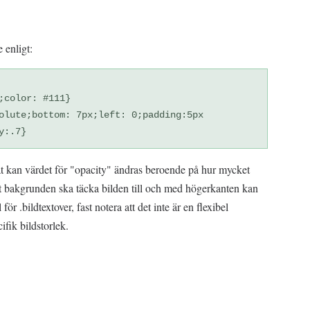
e enligt:
;color: #111}
olute;bottom: 7px;left: 0;padding:5px
y:.7}
t kan värdet för "opacity" ändras beroende på hur mycket
t bakgrunden ska täcka bilden till och med högerkanten kan
för .bildtextover, fast notera att det inte är en flexibel
ifik bildstorlek.