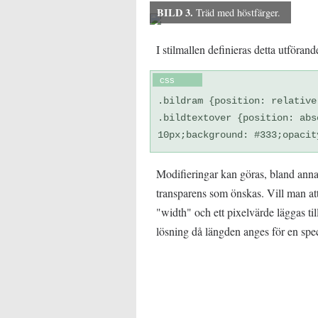
BILD 3.
Träd med höstfärger.
I stilmallen definieras detta utförand
css
.bildram {position: relative
.bildtextover {position: abs
10px;background: #333;opacit
Modifieringar kan göras, bland anna
transparens som önskas. Vill man at
"width" och ett pixelvärde läggas till 
lösning då längden anges för en spec