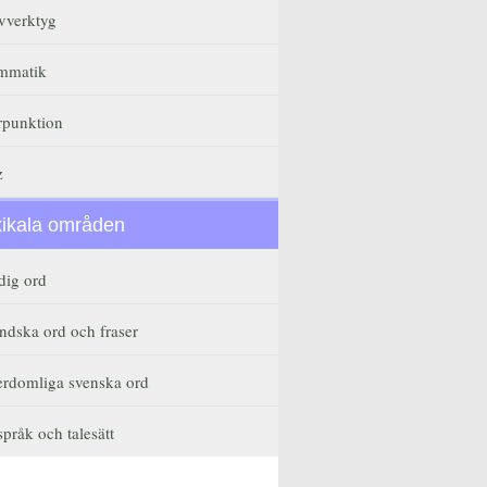
vverktyg
mmatik
rpunktion
z
xikala områden
dig ord
ndska ord och fraser
erdomliga svenska ord
pråk och talesätt