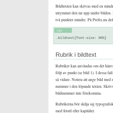
Bildtexten kan skrivas med en mindre
utrymmet den tar upp under bilden.
två punkter mindre. På Prefix.nu defin
css
.bildtext{font-size: 90%}
Rubrik i bildtext
Rubriker kan användas om det hänvis
följt av punkt (se bild 1). I dessa fa
så vidare. Notera att ange bild med n
nummer i den löpande texten. Skrivs
bildnummer inte förekomma.
Rubrikerna bör skilja sig typografis
med fetstil eller kapitäler.