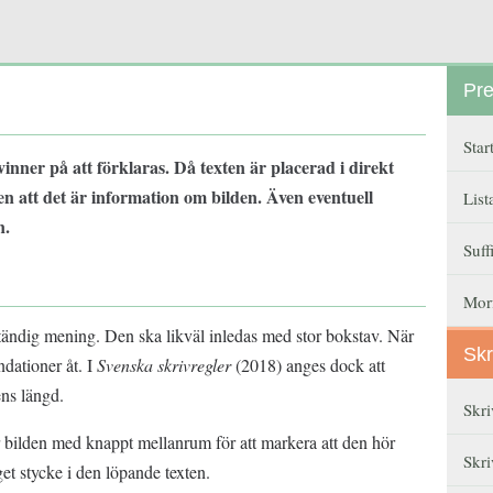
Pre
Star
inner på att förklaras. Då texten är placerad i direkt
aren att det är information om bilden. Även eventuell
List
n.
Suff
Mor
ständig mening. Den ska likväl inledas med stor bokstav. När
Skr
ndationer åt. I
Svenska skrivregler
(2018) anges dock att
ens längd.
Skri
r bilden med knappt mellanrum för att markera att den hör
Skri
get stycke i den löpande texten.