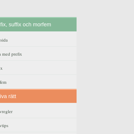
fix, suffix och morfem
tsida
a med prefix
ix
fem
iva rätt
vregler
vtips